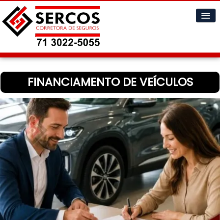
Home
FINANCIAMENTO DE VEÍCULOS
Cotações
Informações
▼
A Empresa
▼
Contatos
▼