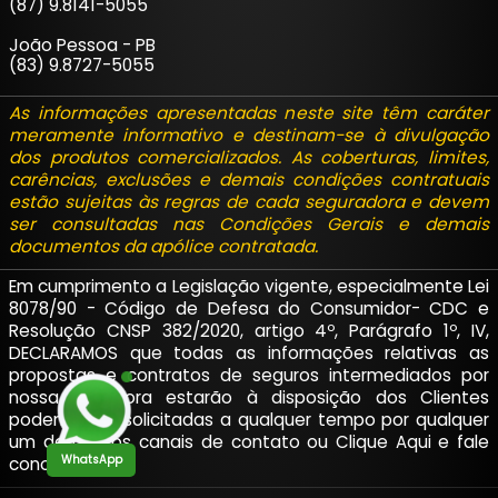
(87) 9.8141-5055
João Pessoa - PB
(83) 9.8727-5055
As informações apresentadas neste site têm caráter
meramente informativo e destinam-se à divulgação
dos produtos comercializados. As coberturas, limites,
carências, exclusões e demais condições contratuais
estão sujeitas às regras de cada seguradora e devem
ser consultadas nas Condições Gerais e demais
documentos da apólice contratada.
Em cumprimento a Legislação vigente, especialmente Lei
8078/90 - Código de Defesa do Consumidor- CDC e
Resolução CNSP 382/2020, artigo 4º, Parágrafo 1º, IV,
DECLARAMOS que todas as informações relativas as
propostas e contratos de seguros intermediados por
nossa corretora estarão à disposição dos Clientes
podendo ser solicitadas a qualquer tempo por qualquer
um de nossos canais de contato ou
Clique Aqui
e fale
WhatsApp
conosco.