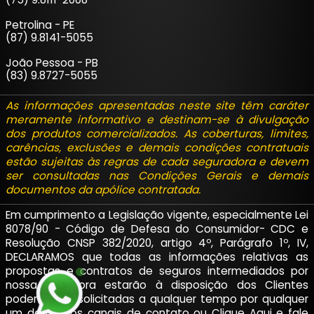
Petrolina - PE
(87) 9.8141-5055
João Pessoa - PB
(83) 9.8727-5055
As informações apresentadas neste site têm caráter
meramente informativo e destinam-se à divulgação
dos produtos comercializados. As coberturas, limites,
carências, exclusões e demais condições contratuais
estão sujeitas às regras de cada seguradora e devem
ser consultadas nas Condições Gerais e demais
documentos da apólice contratada.
Em cumprimento a Legislação vigente, especialmente Lei
8078/90 - Código de Defesa do Consumidor- CDC e
Resolução CNSP 382/2020, artigo 4º, Parágrafo 1º, IV,
DECLARAMOS que todas as informações relativas as
propostas e contratos de seguros intermediados por
nossa corretora estarão à disposição dos Clientes
podendo ser solicitadas a qualquer tempo por qualquer
um de nossos canais de contato ou
Clique Aqui
e fale