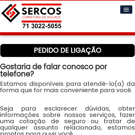
Home
PEDIDO DE LIGAÇÃO
Cotações
Informações
▼
Gostaria de falar conosco por
telefone?
A Empresa
▼
Estamos disponíveis para atendê-lo(a) da
forma que for mais conveniente para você.
Contatos
▼
Seja para esclarecer dúvidas, obter
informações sobre nossos serviços, fazer
uma cotação de seguro ou tratar de
qualquer assunto relacionado, estamos
prontos para ouvir você.